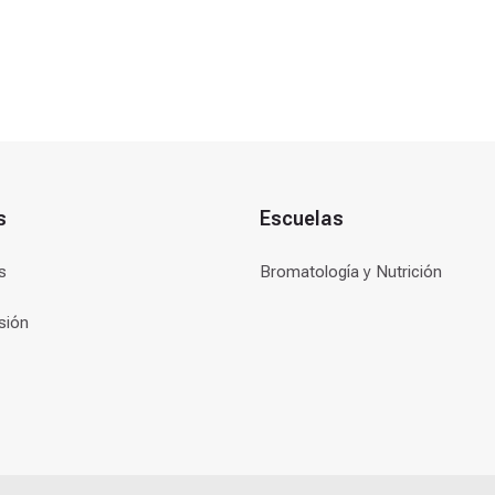
s
Escuelas
s
Bromatología y Nutrición
sión