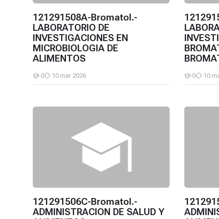
121291508A-Bromatol.-
121291
LABORATORIO DE
LABORA
INVESTIGACIONES EN
INVEST
MICROBIOLOGIA DE
BROMA
ALIMENTOS
BROMAT
0
10 mar 2026
0
10 ma
Estudiantes
Estudiantes
121291506C-Bromatol.-ADMINISTRACION DE SALUD Y
12129150
121291506C-Bromatol.-
1212915
ADMINISTRACION DE SALUD Y
ADMINI