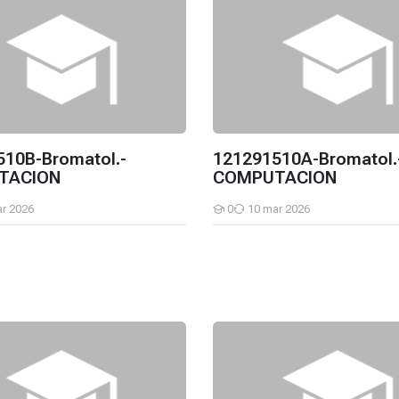
10B-Bromatol.-
121291510A-Bromatol.
TACION
COMPUTACION
r 2026
0
10 mar 2026
Estudiantes
CIONES EN TECNOLOGIA DE LOS ALIMENTOS
9A-Bromatol.-LABORATORIO DE INVESTIGACIONES EN TECNOLO
121291508C-Bromatol.-LABO