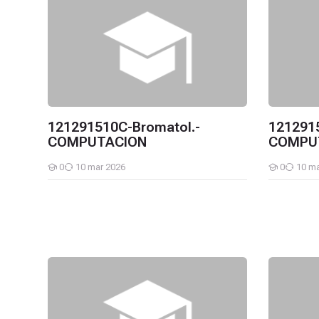
121291510C-Bromatol.-
1212915
COMPUTACION
COMPU
0
10 mar 2026
0
10 ma
Estudiantes
Estudiantes
121291509B-Bromatol.-LABORATORIO DE INVESTIGA
12129150