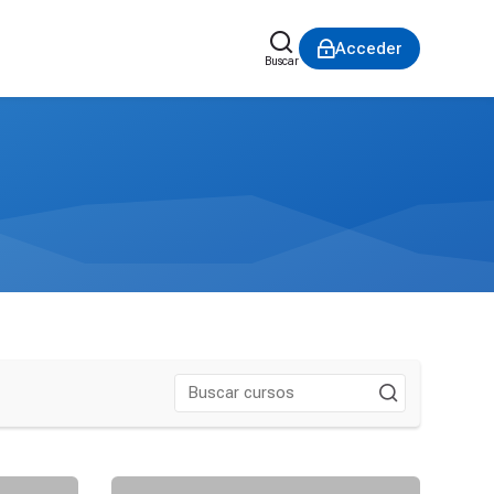
Acceder
Buscar
UTACION
121291509C-Bromatol.-LABORATORIO DE INVES