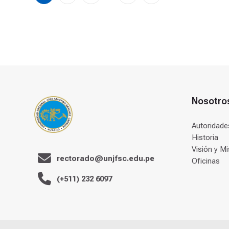
Nosotro
Autoridade
Historia
Visión y Mi
rectorado@unjfsc.edu.pe
Oficinas
(+511) 232 6097